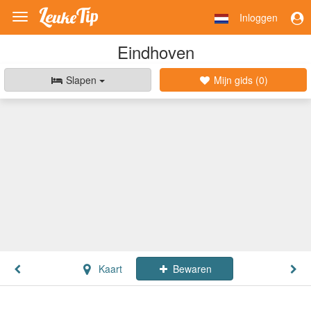
Inloggen
Toggle
navigation
Eindhoven
Slapen
Mijn gids (
0
)
Kaart
Bewaren