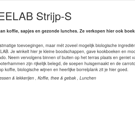
ELAB Strijp-S
 koffie, sapjes en gezonde lunches. Ze verkopen hier ook boeke
tmatige toevoegingen, maar mét zoveel mogelijk biologische ingrediënt
AB. Je winkelt hier je kleine boodschappen, gave kookboeken en mooi
do. Neem vervolgens binnen of buiten op het terras plaats en geniet van
 boterhammen zijn rijkelijk belegd, de soepen huisgemaakt en de carro
 koffie, biologische wijnen en heerlijke borrelplank zit je hier goed.
essen & lekkerijen , Koffie, thee & gebak , Lunchen