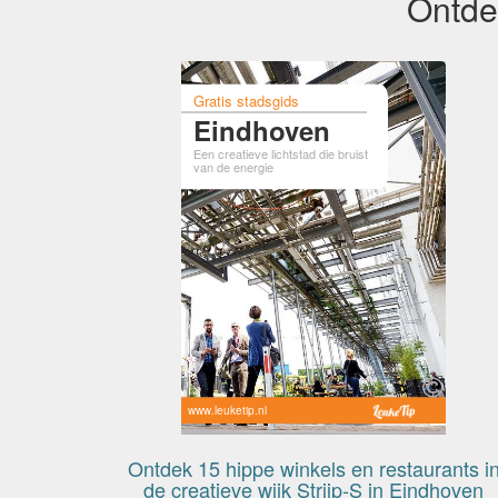
Ontde
Gratis stadsgids
Eindhoven
Een creatieve lichtstad die bruist
van de energie
www.leuketip.nl
Ontdek 15 hippe winkels en restaurants i
de creatieve wijk Strijp-S in Eindhoven