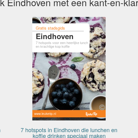
k Eindhoven met een kant-en-klar
Gratis stadsgids
Eindhoven
7 hotspots voor een heerlijke lunch
en krachtige kop koffie
www.leuketip.nl
n
7 hotspots in Eindhoven die lunchen en
koffie drinken speciaal maken