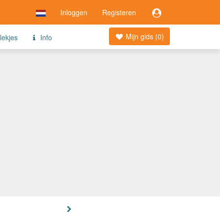
Inloggen
Registeren
Mijn gids (
0
)
lekjes
Info