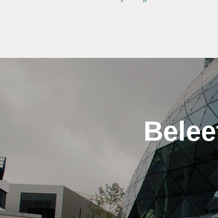
Belee