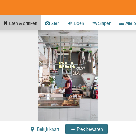
Eten & drinken
Zien
Doen
Slapen
Alle p
Bekijk kaart
Plek bewaren