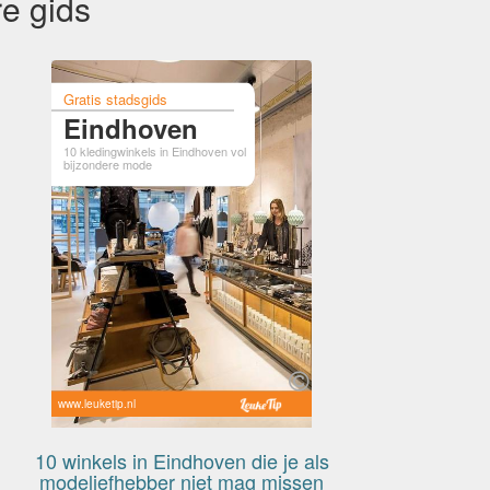
e gids
Gratis stadsgids
Eindhoven
10 kledingwinkels in Eindhoven vol
bijzondere mode
www.leuketip.nl
10 winkels in Eindhoven die je als
modeliefhebber niet mag missen