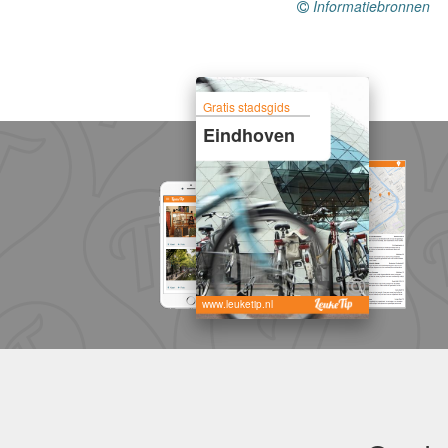
Informatiebronnen
Gratis stadsgids
Eindhoven
www.leuketip.nl