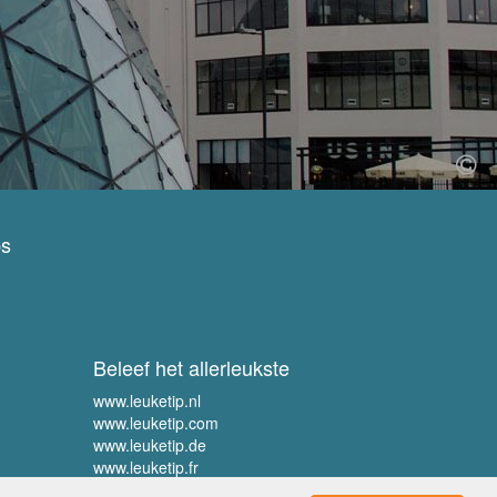
ps
Beleef het allerleukste
www.leuketip.nl
www.leuketip.com
www.leuketip.de
www.leuketip.fr