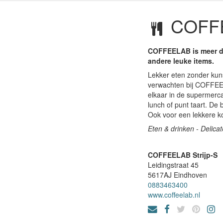
COFFE
COFFEELAB is meer dan
andere leuke items.
Lekker eten zonder kuns
verwachten bij COFFEEL
elkaar in de supermerca
lunch of punt taart. De
Ook voor een lekkere kop
Eten & drinken - Delicat
COFFEELAB Strijp-S
Leidingstraat 45
5617AJ
Eindhoven
0883463400
www.coffeelab.nl