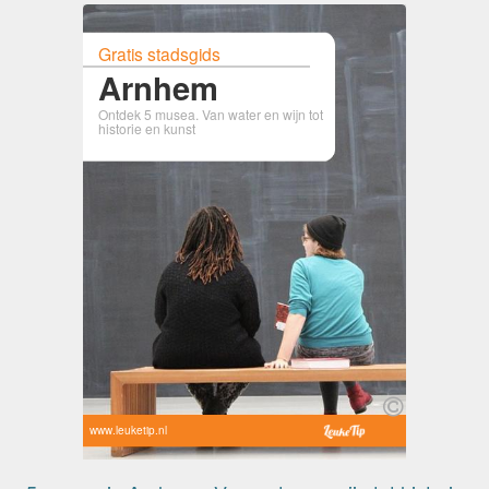
Gratis stadsgids
Arnhem
Ontdek 5 musea. Van water en wijn tot
historie en kunst
www.leuketip.nl