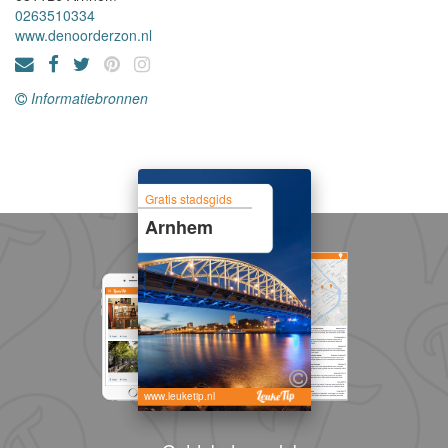
0263510334
www.denoorderzon.nl
Informatiebronnen
Gratis stadsgids
Arnhem
www.leuketip.nl