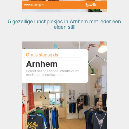
www.leuketip.nl
5 gezellige lunchplekjes in Arnhem met ieder een
eigen stijl
Gratis stadsgids
Arnhem
Beleef het bruisende, creatieve en
modieuze modekwartier