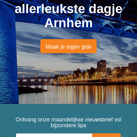
allerleukste dagje
Arnhem
Maak je eigen gids
Ontvang onze maandelijkse nieuwsbrief vol
bijzondere tips