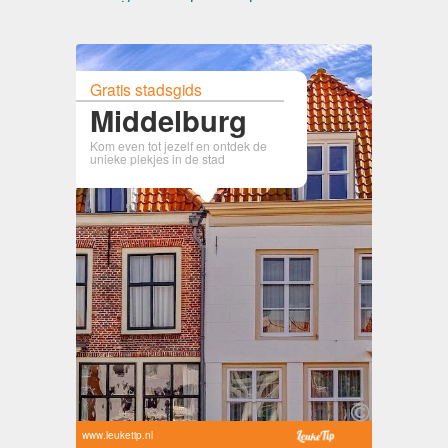
Gratis stadsgids
Middelburg
Kom even tot jezelf en ontdek de
unieke plekjes in de stad
www.leuketip.nl