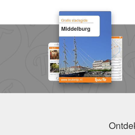
Gratis stadsgids
Middelburg
www.leuketip.nl
Ontdek