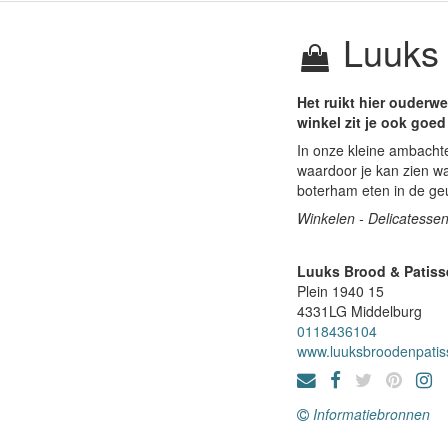
Luuks 
Het ruikt hier ouderw
winkel zit je ook goed
In onze kleine ambachte
waardoor je kan zien wa
boterham eten in de ge
Winkelen - Delicatessen
Luuks Brood & Patiss
Plein 1940 15
4331LG
Middelburg
0118436104
www.luuksbroodenpatiss
Informatiebronnen