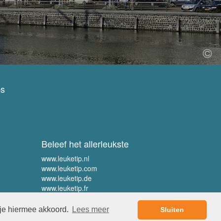
ps
Beleef het allerleukste
www.leuketip.nl
www.leuketip.com
www.leuketip.de
www.leuketip.fr
 je hiermee akkoord.
Lees meer
Sluiten