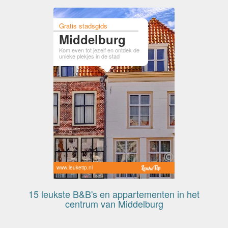
Gratis stadsgids
Middelburg
Kom even tot jezelf en ontdek de
unieke plekjes in de stad
www.leuketip.nl
15 leukste B&B's en appartementen in het
centrum van Middelburg