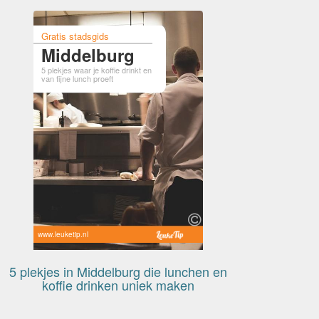
Gratis stadsgids
Middelburg
5 plekjes waar je koffie drinkt en
van fijne lunch proeft
www.leuketip.nl
5 plekjes in Middelburg die lunchen en
koffie drinken uniek maken