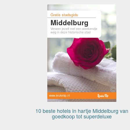
Gratis stadsgids
Middelburg
Verwen jezelf met een weekendje
weg in deze historische stad
www.leuketip.nl
10 beste hotels in hartje Middelburg van
goedkoop tot superdeluxe