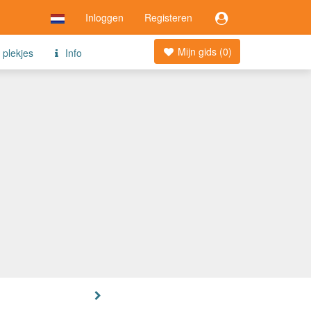
Inloggen
Registeren
Mijn gids (
0
)
 plekjes
Info