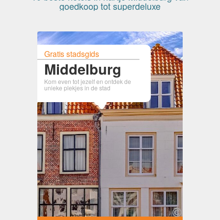
goedkoop tot superdeluxe
Gratis stadsgids
Middelburg
Kom even tot jezelf en ontdek de
unieke plekjes in de stad