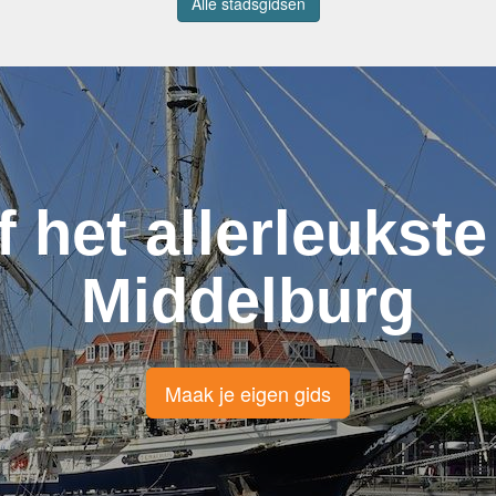
Alle stadsgidsen
f het allerleukste
Middelburg
Maak je eigen gids