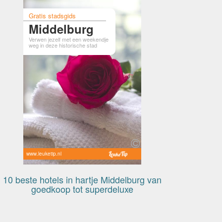
Gratis stadsgids
Middelburg
Verwen jezelf met een weekendje
weg in deze historische stad
www.leuketip.nl
10 beste hotels in hartje Middelburg van
goedkoop tot superdeluxe