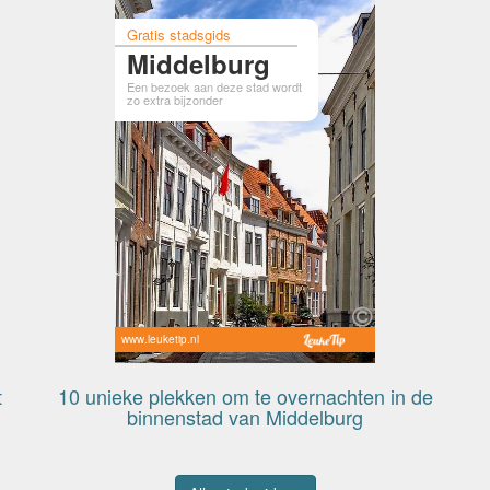
Gratis stadsgids
Middelburg
Een bezoek aan deze stad wordt
zo extra bijzonder
www.leuketip.nl
t
10 unieke plekken om te overnachten in de
binnenstad van Middelburg