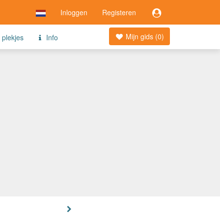
Inloggen
Registeren
Mijn gids (
0
)
 plekjes
Info