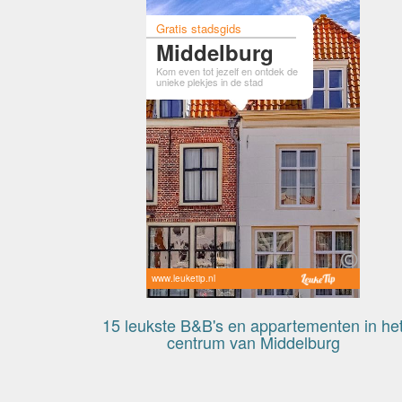
Gratis stadsgids
Middelburg
Kom even tot jezelf en ontdek de
unieke plekjes in de stad
www.leuketip.nl
15 leukste B&B's en appartementen in he
centrum van Middelburg