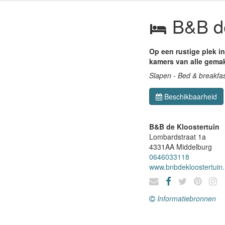
B&B de
Op een rustige plek i
kamers van alle gemak
Slapen - Bed & breakfa
Beschikbaarheid
B&B de Kloostertuin
Lombardstraat 1a
4331AA
Middelburg
0646033118
www.bnbdekloostertuin.
Informatiebronnen