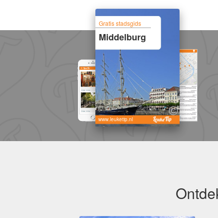
Gratis stadsgids
Middelburg
www.leuketip.nl
Ontdek