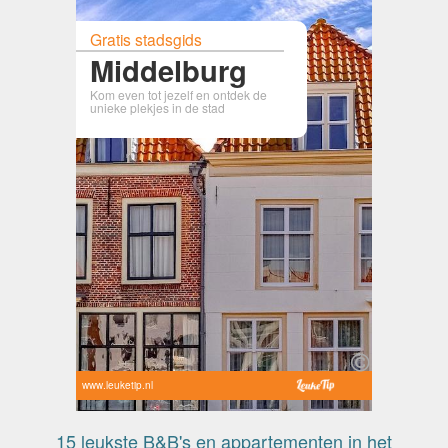
Gratis stadsgids
Middelburg
Kom even tot jezelf en ontdek de
unieke plekjes in de stad
www.leuketip.nl
15 leukste B&B's en appartementen in het