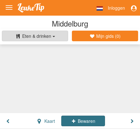
Inloggen
Toggle
navigation
Middelburg
Eten & drinken
Mijn gids (
0
)
Kaart
Bewaren