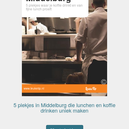
5 plekjes waar je koffie drinkt en van
fijne lunch proeft
www.leuketip.nl
5 plekjes in Middelburg die lunchen en koffie
drinken uniek maken