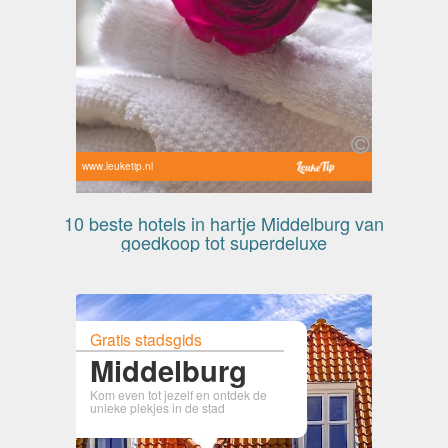
www.leuketip.nl
10 beste hotels in hartje Middelburg van
goedkoop tot superdeluxe
Gratis stadsgids
Middelburg
Kom even tot jezelf en ontdek de
unieke plekjes in de stad