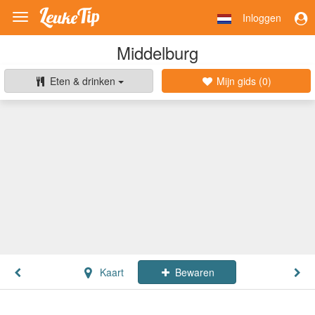
Inloggen
Toggle
navigation
Middelburg
Eten & drinken
Mijn gids (
0
)
Kaart
Bewaren