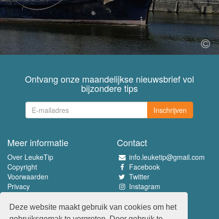
Ontvang onze maandelijkse nieuwsbrief vol
bijzondere tips
Inschrijven
Meer informatie
Contact
Over LeukeTip
info.leuketip@gmail.com
Copyright
Facebook
Voorwaarden
Twitter
Privacy
Instagram
Pinterest
Deze website maakt gebruik van cookies om het
Beleef het allerleukste
gebruiksgemak te vergroten. Door gebruik te